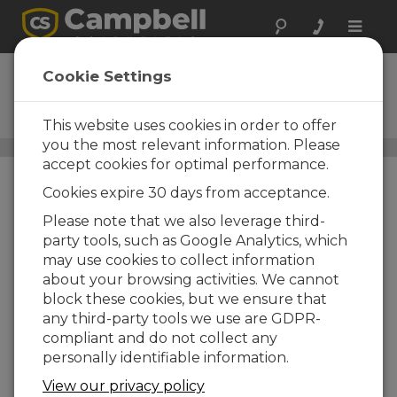
Toggle
naviga
03102
Cookie Settings
Anémomètre 03102 Wind
Sentry
This website uses cookies in order to offer
you the most relevant information. Please
Vitesse et direction du vent
/ 03102
accept cookies for optimal performance.
Cookies expire 30 days from acceptance.
Please note that we also leverage third-
party tools, such as Google Analytics, which
may use cookies to collect information
about your browsing activities. We cannot
block these cookies, but we ensure that
any third-party tools we use are GDPR-
compliant and do not collect any
personally identifiable information.
View our privacy policy