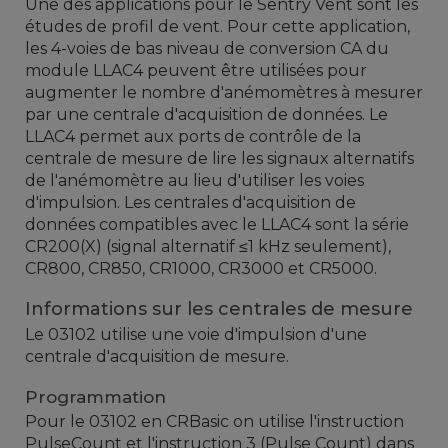
Une
des
applications pour
le
Sentry
Vent
sont
les
études de
profil
de
vent
.
Pour cette application
,
les
4
-voies
de bas niveau
de conversion CA du
module
LLAC4
peuvent être utilisées pour
augmenter le nombre
d'anémomètres
à
mesurer
par
une centrale d'acquisition
de données
.
Le
LLAC4
permet
aux ports
de contrôle de la
centrale de mesure
de lire
les
signaux alternatifs
de
l'anémomètre
au lieu d'utiliser
les voies
d'impulsion
.
Les centrales d'acquisition de
données
compatibles avec le
LLAC4
sont
la
série
CR200
(
X
)
(
signal alternatif
≤1
kHz
seulement
)
,
CR800
,
CR850
,
CR1000
,
CR3000 et
CR5000
.
Informations sur les centrales de mesure
Le 03102 utilise une voie d'impulsion d'une
centrale d'acquisition de mesure.
Programmation
Pour le 03102 en CRBasic on utilise l'instruction
PulseCount et l'instruction 3 (Pulse Count) dans