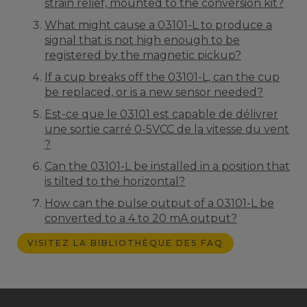
strain relief, mounted to the conversion kit?
What might cause a 03101-L to produce a
signal that is not high enough to be
registered by the magnetic pickup?
If a cup breaks off the 03101-L, can the cup
be replaced, or is a new sensor needed?
Est-ce que le 03101 est capable de délivrer
une sortie carré 0-5VCC de la vitesse du vent
?
Can the 03101-L be installed in a position that
is tilted to the horizontal?
How can the pulse output of a 03101-L be
converted to a 4 to 20 mA output?
VISITEZ LA BIBLIOTHÈQUE DES FAQ