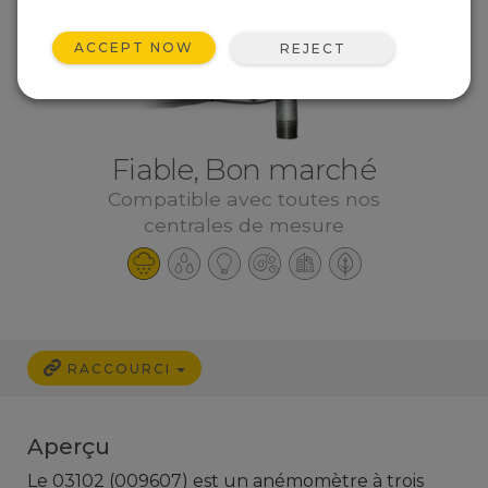
ACCEPT NOW
REJECT
Fiable, Bon marché
Compatible avec toutes nos
centrales de mesure
RACCOURCI
Aperçu
Le
03102 (009607)
est
un
anémomètre
à
trois