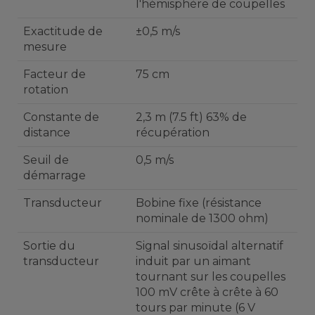
l'hémisphère de coupelles
Exactitude de
±0,5 m/s
mesure
Facteur de
75 cm
rotation
Constante de
2,3 m (7.5 ft) 63% de
distance
récupération
Seuil de
0,5 m/s
démarrage
Transducteur
Bobine fixe (résistance
nominale de 1300 ohm)
Sortie du
Signal sinusoïdal alternatif
transducteur
induit par un aimant
tournant sur les coupelles
100 mV crête à crête à 60
tours par minute (6 V