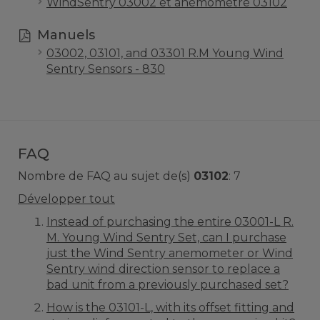
WindSentry 03002 et anémomètre 03102
Manuels
03002, 03101, and 03301 R.M Young Wind
Sentry Sensors - 830
FAQ
Nombre de FAQ au sujet de(s)
03102
:
7
Développer tout
Instead of purchasing the entire 03001-L R.
M. Young Wind Sentry Set, can I purchase
just the Wind Sentry anemometer or Wind
Sentry wind direction sensor to replace a
bad unit from a previously purchased set?
How is the 03101-L, with its offset fitting and