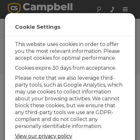
Toggle
naviga
Cookie Settings
Connecter avec succès votre
centrale de mesure obsolète
This website uses cookies in order to offer
à un PC
you the most relevant information. Please
accept cookies for optimal performance.
par
Jacob Davis
| Mis à jour le : 12/19/2018 |
Cookies expire 30 days from acceptance.
Commentaires : 0
Please note that we also leverage third-
party tools, such as Google Analytics, which
may use cookies to collect information
Blog Menu
about your browsing activities. We cannot
block these cookies, but we ensure that
any third-party tools we use are GDPR-
compliant and do not collect any
personally identifiable information.
View our privacy policy