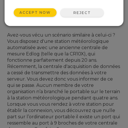
ACCEPT NOW
REJECT
Avez-vous vécu un scénario similaire à celui-ci ?
Vous disposez d'une station météorologique
automatisée avec une ancienne centrale de
mesure Edlog (telle que la CR10X), qui
fonctionne parfaitement depuis 20 ans.
Récemment, la centrale d'acquisition de données
a cessé de transmettre des données à votre
serveur. Vous devez donc vous informer de ce
qui se passe.
Aucun membre de votre
organisation n’a branché le portable sur le terrain
à la station météorologique pendant quatre ans.
Lorsque vous vous rendez à votre station pour
établir la connexion, vous découvrez que nulle
part sur l’ordinateur portable il existe un port qui
ressemble au port à 9 broches de votre centrale