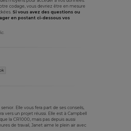
un des moyens pour accéder à vos données.
 votre codage, vous devriez être en mesure
ockées.
Si vous avez des questions ou
tager en postant ci-dessous vos
ic.
ok
senior. Elle vous fera part de ses conseils,
ra vers un projet réussi. Elle est à Campbell
 que la CR1000, mais pas depuis aussi
res de travail, Janet aime le plein air avec