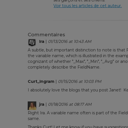
ses garçons et ses chiens.
Voir tous les articles de cet auteur.
Commentaires
Ira
|
01/13/2016 at 10:43 AM
A subtle, but important distinction to note is tha
the variable name, which is illustrated in the ex
cognizant of whether "_Max", "_Min", "_Avg" or an
completely describe the FieldName.
Curt_Ingram
|
01/15/2016 at 10:03 PM
I absolutely love the blogs that you post Janet! Ke
jra
|
01/18/2016 at 08:17 AM
Right Ira. A variable name often is part of the Fie
same.
Thanks Curt! Let me know if you have suggestions 