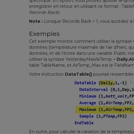
spécifique. En option, vous pouvez ajouter la sy
enregistrer en retour en utilisant ce format : T
Records Back)
.
Note :
Lorsque Records Back = 1, vous accédez à l
Exemples
Cet exemple montre comment utiliser la syntaxe 
données (température maximale de l'air d'hier), q
données, et de l'écrire dans une variable Public 
utiliser la syntaxe YesterdayMaxAirTemp =
Daily.
table TableName, et AirTemp_Max est le FieldNam
Votre instruction
DataTable()
pourrait ressembler 
En outre, pour calculer la variation de la températ