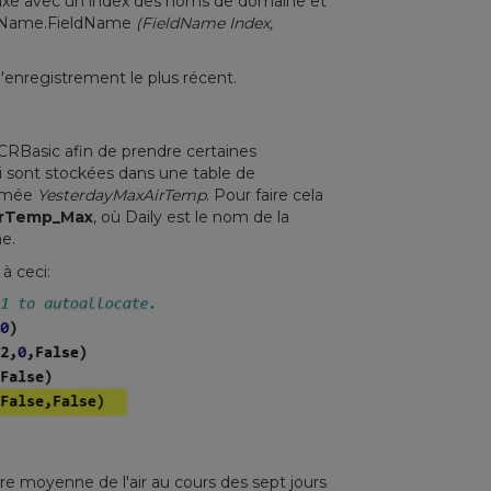
ntaxe avec un index des noms de domaine et
ableName.FieldName
(FieldName Index,
'enregistrement le plus récent.
CRBasic afin de prendre certaines
ui sont stockées dans une table de
nomée
YesterdayMaxAirTemp
. Pour faire cela
AirTemp_Max
, où Daily est le nom de la
e.
à ceci:
ure moyenne de l'air au cours des sept jours