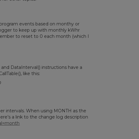
y" program events based on monthy or
alogger to keep up with monthly kWhr
member to reset to 0 each month (which I
 and DataInterval() instructions have a
allTable(), like this:
0
ther intervals. When using MONTH as the
ere’s a link to the change log description
val=month