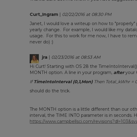
Curt_Ingram
|
02/22/2016 at 08:30 PM
Janet, I would love a writeup on how to "properl
yearly change. For example, I would like my dat
usage. For this to work for me now, I have to re
never do) :)
jra
|
02/23/2016 at 08:53 AM
Hi Curt! Starting with OS 28 the TimeIntoInterval()
MONTH option. A line in your program,
after
your C
If
TimeIntoInterval (0,1,Mon)
Then Total_kWhr = 
should do the trick.
The MONTH option is a little different than our o
interval, the TIME INTO parameter is in seconds. H
https://www.campbellsci.com/revisions?dl=103&s