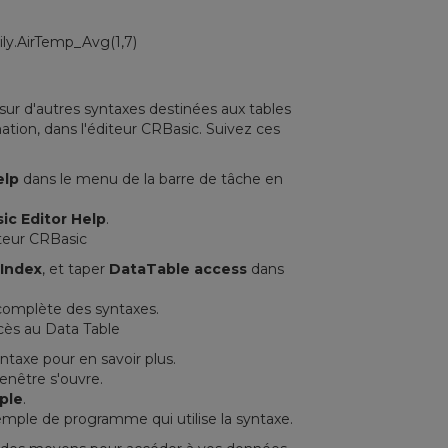
:
y.AirTemp_Avg(1,7)
ur d'autres syntaxes destinées aux tables
ion, dans l'éditeur CRBasic. Suivez ces
elp
dans le menu de la barre de tâche en
ic Editor Help
.
t
Index
, et taper
DataTable access
dans
 complète des syntaxes.
ntaxe pour en savoir plus.
fenêtre s'ouvre.
ple
.
emple de programme qui utilise la syntaxe.