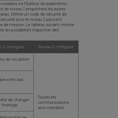
cessibles via l'Éditeur de paramètres
rité de niveau 1 empêchera les autres
seau. Définir un code de sécurité de
e sécurité pour le niveau 2 peuvent
rale de mesure. Le tableau suivant montre
e les possibilités d'apporter des
u 2 configuré
Niveau 3 configuré
 ou de récupérer
e peuvent pas
Toutes les
ilité de changer
communications
 l'horloge.
sont interdites
ables écrites ne