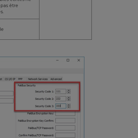
pas être
s.
le