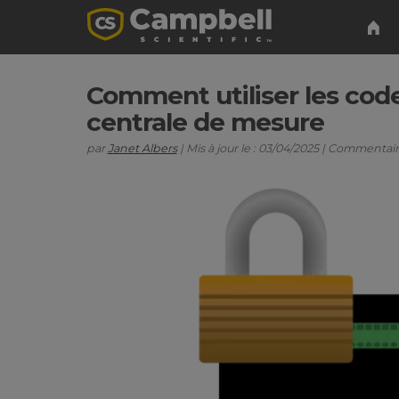
Comment utiliser les code
centrale de mesure
par
Janet Albers
| Mis à jour le : 03/04/2025 | Commentair