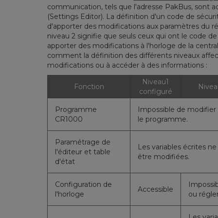
communication, tels que l'adresse PakBus, sont ac
(Settings Editor). La définition d'un code de sécu
d'apporter des modifications aux paramètres du ré
niveau 2 signifie que seuls ceux qui ont le code d
apporter des modifications à l'horloge de la cent
comment la définition des différents niveaux affect
modifications ou à accéder à des informations :
Niveau1
Fonction
Nivea
configuré
Programme
Impossible de modifier
CR1000
le programme.
Paramétrage de
Les variables écrites n
l'éditeur et table
être modifiées.
d'état
Configuration de
Impossib
Accessible
l'horloge
ou régler
Les vari