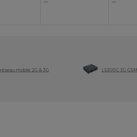
—
—
r réseau mobile 2G & 3G
LS300G 3G GSM 