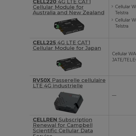
CELL220
4G LTE CAT1
Cellular Module for
Cellular 
Australia and New Zealand
Telstra
Cellular 
Telstra
CELL225
4G LTE CAT1
Cellular Module for Japan
Cellular W
JATE/TEL
RV50X
Passerelle cellulaire
LTE 4G industrielle
—
CELLREN
Subscription
Renewal for Campbell
Scientific Cellular Data