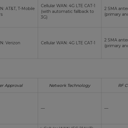
Cellular WAN: 4G LTE CAT-1
N: AT&T, T-Mobile
2 SMA ante
(with automatic fallback to
rs
(primary and
3G)
2 SMA ante
N: Verizon
Cellular WAN: 4G LTE CAT-1
(primary and
er Approval
Network Technology
RF C
—
—