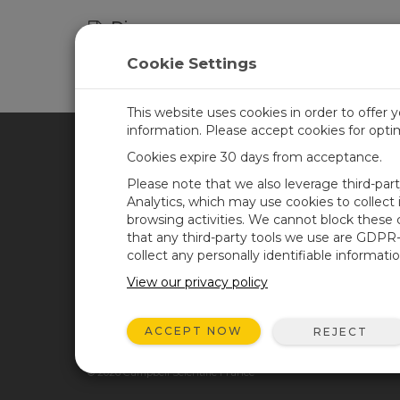
Divers
Bandes de fréquence des modems cellulair
Cookie Settings
This website uses cookies in order to offer 
information. Please accept cookies for opt
Cookies expire 30 days from acceptance.
CAMPBELL SCIENTIFIC FRA
Please note that we also leverage third-par
Analytics, which may use cookies to collect
browsing activities. We cannot block these
Accueil
News
that any third-party tools we use are GDPR
Produits
Blog de Campbell
collect any personally identifiable informatio
Scientific
Solutions
View our privacy policy
Forum des utilisateurs
Support
Vidéos et didacticiels
ACCEPT NOW
REJECT
À propos
© 2026 Campbell Scientific France