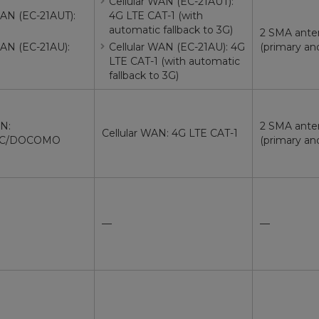
Cellular WAN (EC-21AUT):
WAN (EC-21AUT):
4G LTE CAT-1 (with
automatic fallback to 3G)
2 SMA ante
WAN (EC-21AU):
Cellular WAN (EC-21AU): 4G
(primary and
LTE CAT-1 (with automatic
fallback to 3G)
AN:
2 SMA ante
Cellular WAN: 4G LTE CAT-1
EC/DOCOMO
(primary and
—
—