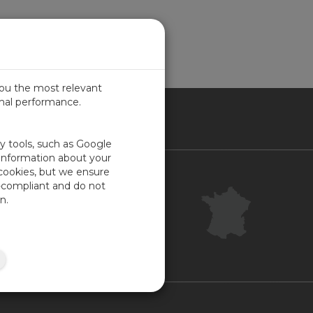
es
you the most relevant
imal performance.
NCE
ty tools, such as Google
 information about your
 cookies, but we ensure
Contact
-compliant and do not
Centre clientèle
n.
Commentaires
Plan du site