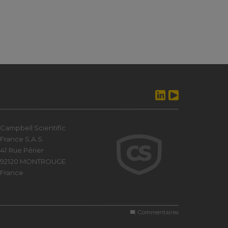
Campbell Scientific
France S.A.S.
41 Rue Périer
92120 MONTROUGE
France
Commentaires