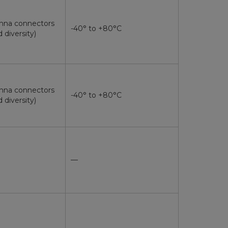
nna connectors
-40° to +80°C
 diversity)
nna connectors
-40° to +80°C
 diversity)
—