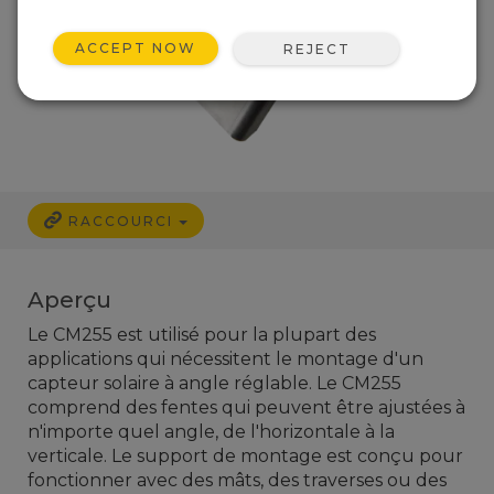
ACCEPT NOW
REJECT
RACCOURCI
Aperçu
Le CM255 est utilisé pour la plupart des
applications qui nécessitent le montage d'un
capteur solaire à angle réglable. Le CM255
comprend des fentes qui peuvent être ajustées à
n'importe quel angle, de l'horizontale à la
verticale. Le support de montage est conçu pour
fonctionner avec des mâts, des traverses ou des