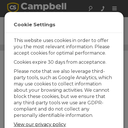
Toggle
naviga
CM255
Cookie Settings
Support de montage à angle
réglable pour capteur solaire
This website uses cookies in order to offer
you the most relevant information. Please
Supports de fixation pour les capteurs de rayonnement
/
accept cookies for optimal performance.
CM255
Cookies expire 30 days from acceptance.
Please note that we also leverage third-
party tools, such as Google Analytics, which
may use cookies to collect information
about your browsing activities. We cannot
block these cookies, but we ensure that
any third-party tools we use are GDPR-
compliant and do not collect any
personally identifiable information.
View our privacy policy