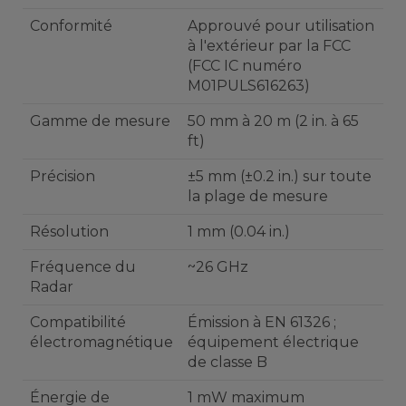
Conformité
Approuvé pour utilisation
à l'extérieur par la FCC
(FCC IC numéro
M01PULS616263)
Gamme de mesure
50 mm à 20 m (2 in. à 65
ft)
Précision
±5 mm (±0.2 in.) sur toute
la plage de mesure
Résolution
1 mm (0.04 in.)
Fréquence du
~26 GHz
Radar
Compatibilité
Émission à EN 61326 ;
électromagnétique
équipement électrique
de classe B
Énergie de
1 mW maximum