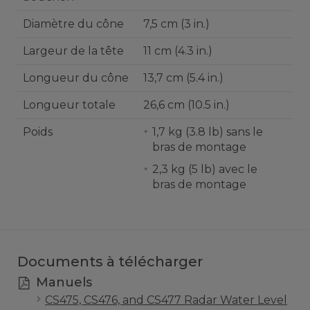
Diamètre du cône
7,5 cm (3 in.)
Largeur de la tête
11 cm (4.3 in.)
Longueur du cône
13,7 cm (5.4 in.)
Longueur totale
26,6 cm (10.5 in.)
Poids
1,7 kg (3.8 lb) sans le
bras de montage
2,3 kg (5 lb) avec le
bras de montage
Documents à télécharger
Manuels
CS475, CS476, and CS477 Radar Water Level