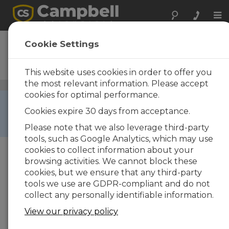
Tog
nav
CS475
Cookie Settings
Capteur radar de hauteur
d’eau (20 m)
This website uses cookies in order to offer you
the most relevant information. Please accept
Capteurs de hauteur d'eau, pression et débit
/ CS475
cookies for optimal performance.
RETIRED ›
Cookies expire 30 days from acceptance.
This product is not available for new orders. We
recommend ordering:
CS475A
.
Please note that we also leverage third-party
tools, such as Google Analytics, which may use
cookies to collect information about your
browsing activities. We cannot block these
cookies, but we ensure that any third-party
tools we use are GDPR-compliant and do not
collect any personally identifiable information.
View our privacy policy