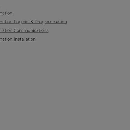
s
mation
mation Logiciel & Programmation
mation Communications
ation Installation