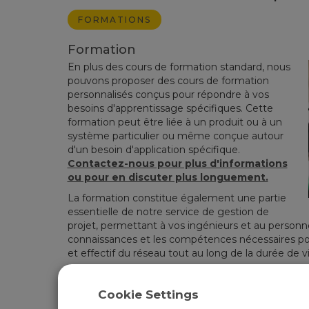
FORMATIONS
Formation
En plus des cours de formation standard, nous
pouvons proposer des cours de formation
personnalisés conçus pour répondre à vos
besoins d'apprentissage spécifiques. Cette
formation peut être liée à un produit ou à un
système particulier ou même conçue autour
d'un besoin d'application spécifique.
Contactez-nous pour plus d'informations
ou pour en discuter plus longuement.
La formation constitue également une partie
essentielle de notre service de gestion de
projet, permettant à vos ingénieurs et au personnel 
connaissances et les compétences nécessaires p
et effectif du réseau tout au long de la durée de 
Pour plus d'informations sur nos services de projet
Projet
.
Cookie Settings