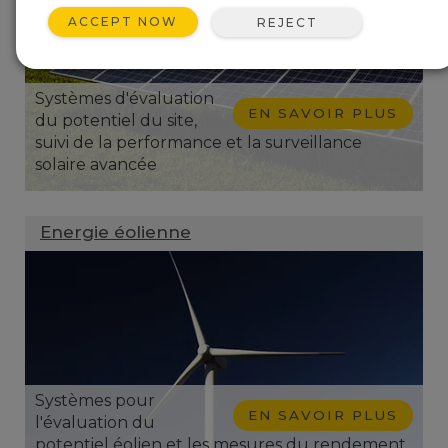
ACCEPT NOW
REJECT
Systèmes d'évaluation
EN SAVOIR PLUS
du potentiel du site,
suivi de la performance et la surveillance
solaire avancée
Energie éolienne
Systèmes pour
EN SAVOIR PLUS
l'évaluation du
potentiel éolien et les mesures du rendement