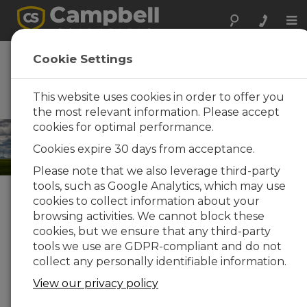
Tog
nav
Energie
Cookie Settings
Les systèmes de mesure et
de contrôle destinés aux
This website uses cookies in order to offer you
applications dans l'énergie
the most relevant information. Please accept
cookies for optimal performance.
Cookies expire 30 days from acceptance.
Please note that we also leverage third-party
tools, such as Google Analytics, which may use
cookies to collect information about your
Choisissez votre solution »
browsing activities. We cannot block these
cookies, but we ensure that any third-party
Solutions présentées
tools we use are GDPR-compliant and do not
Energie solaire
collect any personally identifiable information.
View our privacy policy