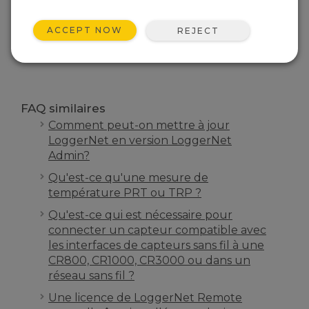
RETOUR À LA PAGE D’ACCUEIL FAQ
ACCEPT NOW
REJECT
RECHERCHE
FAQ similaires
Comment peut-on mettre à jour
LoggerNet en version LoggerNet
Admin?
Qu'est-ce qu'une mesure de
température PRT ou TRP ?
Qu'est-ce qui est nécessaire pour
connecter un capteur compatible avec
les interfaces de capteurs sans fil à une
CR800, CR1000, CR3000 ou dans un
réseau sans fil ?
Une licence de LoggerNet Remote