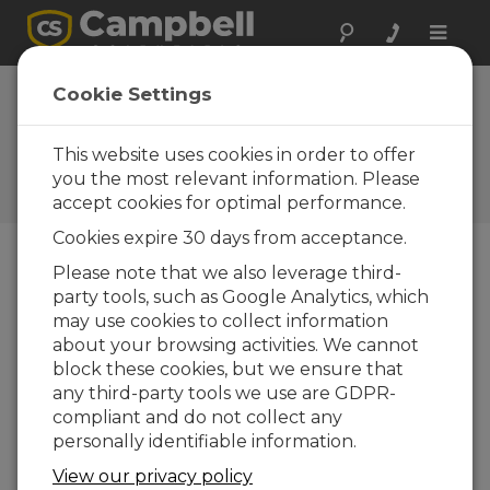
Toggle
naviga
Foire Aux
Cookie Settings
Questions
This website uses cookies in order to offer
Questions fréquemment
posées au sujet de nos
you the most relevant information. Please
produits et de nos solutions
accept cookies for optimal performance.
Cookies expire 30 days from acceptance.
Please note that we also leverage third-
What needs to be done to replace an
party tools, such as Google Analytics, which
existing 034A-L at a weather station
may use cookies to collect information
with a new 034B-L?
about your browsing activities. We cannot
They are completely interchangeable, and
block these cookies, but we ensure that
no changes are needed.
any third-party tools we use are GDPR-
compliant and do not collect any
EST-CE UTILE ?
personally identifiable information.
View our privacy policy