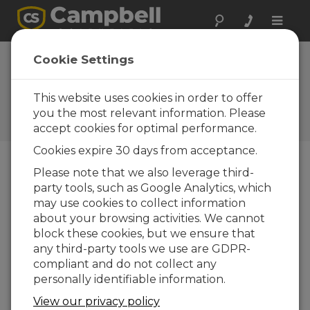
Toggle
naviga
Foire Aux
Cookie Settings
Questions
This website uses cookies in order to offer
Questions fréquemment
posées au sujet de nos
you the most relevant information. Please
produits et de nos solutions
accept cookies for optimal performance.
Cookies expire 30 days from acceptance.
Please note that we also leverage third-
Lors des visites de sites en routine,
party tools, such as Google Analytics, which
comment peut-on vérifier
may use cookies to collect information
l'étalonnage du CS300 ?
about your browsing activities. We cannot
Comparer le capteur avec un CS300
block these cookies, but we ensure that
récemment étalonné pendant une journée
any third-party tools we use are GDPR-
ensoleillée sans nuages. Assurez-vous que le
compliant and do not collect any
capteur utilisé comme référence est
personally identifiable information.
également de niveau.
View our privacy policy