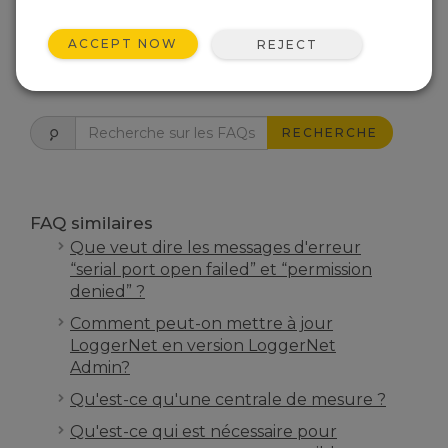
EST-CE UTILE ?
ACCEPT NOW
REJECT
RETOUR À LA PAGE D’ACCUEIL FAQ
RECHERCHE
FAQ similaires
Que veut dire les messages d'erreur
“serial port open failed” et “permission
denied” ?
Comment peut-on mettre à jour
LoggerNet en version LoggerNet
Admin?
Qu'est-ce qu'une centrale de mesure ?
Qu'est-ce qui est nécessaire pour