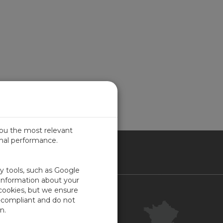
you the most relevant
imal performance.
NCE
ty tools, such as Google
 information about your
 cookies, but we ensure
Contact
-compliant and do not
Centre clientèle
n.