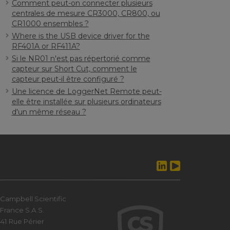
Comment peut-on connecter plusieurs
centrales de mesure CR3000, CR800, ou
CR1000 ensembles ?
Where is the USB device driver for the
RF401A or RF411A?
Si le NR01 n'est pas répertorié comme
capteur sur Short Cut, comment le
capteur peut-il être configuré ?
Une licence de LoggerNet Remote peut-
elle être installée sur plusieurs ordinateurs
d'un même réseau ?
Campbell Scientific
France S.A.S.
41 Rue Périer