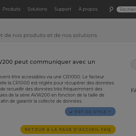
Produits
Solutions
Support
À propos
de nos produits et de nos solutions
VW200 peut communiquer avec un
ent être accessibles via une CR1000. Le facteur
quelle la CR1000 est réglée pour récupérer des données
 de recueillir des données très fréquemment des
F
s de la série AVW200 en fonction de la taille de
afin de garantir la collecte de données.
EST-CE UTILE ?
RETOUR À LA PAGE D’ACCUEIL FAQ