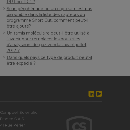
PRT ou TRP ?
Si un périphérique ou un capteur n'est pas
disponible dans la liste des capteurs du
programme Short Cut, comment peut-il
être ajouté?
Un tamis moléculaire peut-il être utilisé à
l'avenir pour remplacer les bouteilles
d'analyseurs de gaz vendus avant juillet
2017 ?
Dans quels pays ce type de produit peut-il
être expédié ?
Campbell Scientific
France S.A.S.
41 Rue Périer