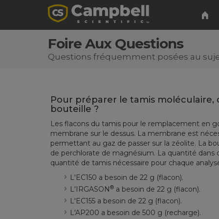
Foire Aux Questions
Questions fréquemment posées au sujet 
Pour préparer le tamis moléculaire,
bouteille ?
Les flacons du tamis pour le remplacement en gou
membrane sur le dessus. La membrane est nécessa
permettant au gaz de passer sur la zéolite. La bou
de perchlorate de magnésium. La quantité dans cha
quantité de tamis nécessaire pour chaque analyse
L'EC150 a besoin de 22 g (flacon).
®
L'
IRGASON
a besoin de
22 g (
flacon
).
L'
EC155
a besoin de
22 g (
flacon
).
L'
AP200
a besoin de
500 g (recharge).