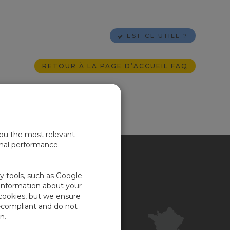
EST-CE UTILE ?
RETOUR À LA PAGE D’ACCUEIL FAQ
you the most relevant
imal performance.
NCE
ty tools, such as Google
 information about your
 cookies, but we ensure
Contact
-compliant and do not
Centre clientèle
n.