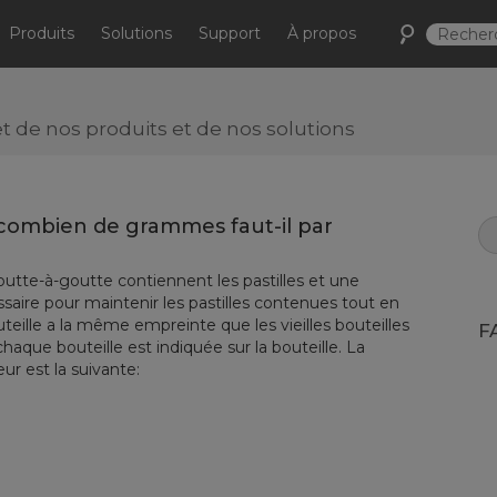
Produits
Solutions
Support
À propos
de nos produits et de nos solutions
 combien de grammes faut-il par
tte-à-goutte contiennent les pastilles et une
ire pour maintenir les pastilles contenues tout en
teille a la même empreinte que les vieilles bouteilles
F
que bouteille est indiquée sur la bouteille. La
ur est la suivante: