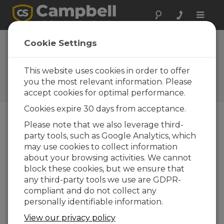
Toggle
naviga
Foire Aux
Cookie Settings
Questions
This website uses cookies in order to offer
Questions fréquemment
posées au sujet de nos
you the most relevant information. Please
produits et de nos solutions
accept cookies for optimal performance.
Cookies expire 30 days from acceptance.
Please note that we also leverage third-
Comment déterminer l'âge d'une
party tools, such as Google Analytics, which
batterie rechargeable scellée ?
may use cookies to collect information
about your browsing activities. We cannot
Cherchez une étiquette sur le dessus de la
block these cookies, but we ensure that
batterie. Le timbre peut être au format de
any third-party tools we use are GDPR-
date YYMMDDXX où :
compliant and do not collect any
YY est l'année
personally identifiable information.
MM est le mois.
View our privacy policy