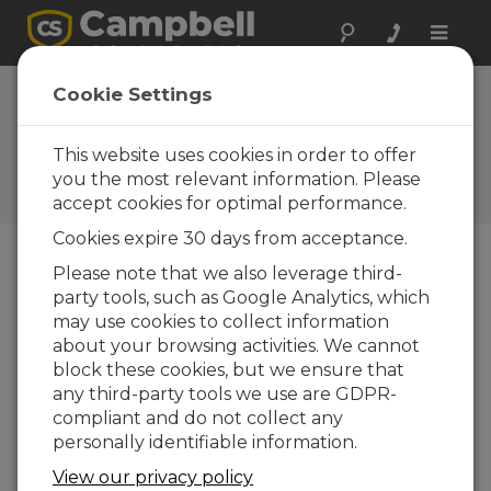
Toggle
naviga
Foire Aux
Cookie Settings
Questions
This website uses cookies in order to offer
Questions fréquemment
posées au sujet de nos
you the most relevant information. Please
produits et de nos solutions
accept cookies for optimal performance.
Cookies expire 30 days from acceptance.
Please note that we also leverage third-
If a CR800 or CR850 only has three
party tools, such as Google Analytics, which
differential channels, but four analog
may use cookies to collect information
pressure transducers need to be
about your browsing activities. We cannot
connected to the datalogger, what
block these cookies, but we ensure that
can be done to overcome this?
any third-party tools we use are GDPR-
Make single-ended measurements, or use
compliant and do not collect any
the AM16/32B multiplexer.
personally identifiable information.
View our privacy policy
EST-CE UTILE ?