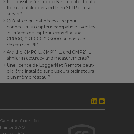
Is it possible for LoggerNet to collect data
from a datalogger and then SFTP it to a
server?
Qu'est-ce qui est nécessaire pour
connecter un capteur compatible avec les
interfaces de capteurs sans fil à une
CR800, CR1000, CR3000 ou dans un
réseau sans fil ?
Are the CMP6-L, CMP11-L, and CMP21-L
similar in accuracy and measurements?
Une licence de LoggerNet Remote peut-
elle être installée sur plusieurs ordinateurs
d'un même réseau ?
Campbell Scientific
France S.A.S.
41 Rue Périer