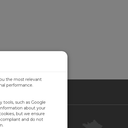
you the most relevant
imal performance.
NCE
ty tools, such as Google
 information about your
 cookies, but we ensure
Contact
-compliant and do not
Centre clientèle
n.