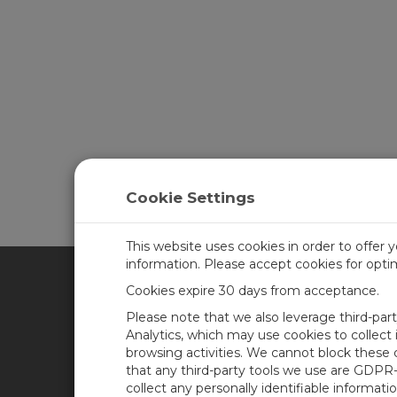
Cookie Settings
This website uses cookies in order to offer 
information. Please accept cookies for opt
Cookies expire 30 days from acceptance.
CAMPBELL SCIENTIFIC FRA
Please note that we also leverage third-par
Analytics, which may use cookies to collect
browsing activities. We cannot block these
Accueil
News
that any third-party tools we use are GDPR
Produits
Blog de Campbell
collect any personally identifiable informatio