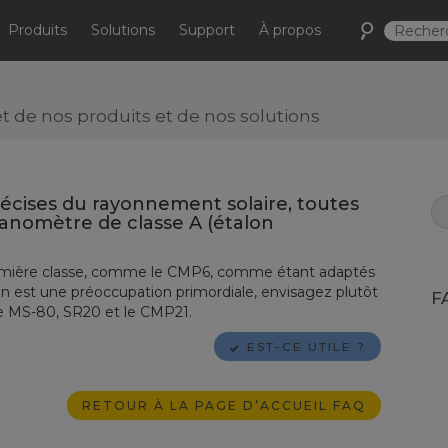
Produits
Solutions
Support
À propos
de nos produits et de nos solutions
écises du rayonnement solaire, toutes
yranomètre de classe A (étalon
remière classe, comme le CMP6, comme étant adaptés
ision est une préoccupation primordiale, envisagez plutôt
F
 le MS-80, SR20 et le CMP21.
EST-CE UTILE ?
RETOUR À LA PAGE D’ACCUEIL FAQ