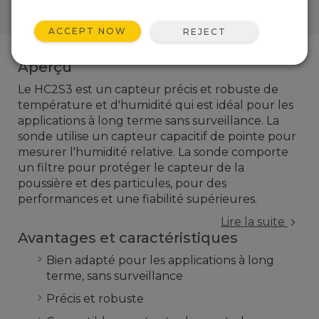
RACCOURCI
ACCEPT NOW
REJECT
Aperçu
Le
HC2S3
est un capteur
précis
et
robuste
de
température et
d'humidité
qui est
idéal pour les
applications
à long terme sans surveillance
.
La
sonde
utilise un capteur
capacitif
de pointe pour
mesurer l'humidité relative
.
La sonde
comporte
un filtre
pour protéger
le capteur
de la
poussière et
des particules
,
pour des
performances
et une fiabilité supérieures
.
Lire la suite
Avantages et caractéristiques
Bien adapté pour les applications à long
terme, sans surveillance
Précis et robuste