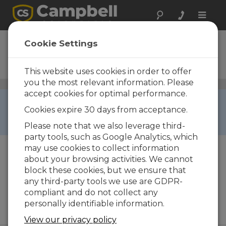
Toggle
naviga
HC2S3
Cookie Settings
Capteur de température et
d'humidité relative
This website uses cookies in order to offer
you the most relevant information. Please
Température et humidité relative de l'air
/ HC2S3
accept cookies for optimal performance.
RETIRED ›
Cookies expire 30 days from acceptance.
This product is not available for new orders. We
recommend ordering:
EE181
.
Please note that we also leverage third-
party tools, such as Google Analytics, which
may use cookies to collect information
about your browsing activities. We cannot
block these cookies, but we ensure that
any third-party tools we use are GDPR-
Services disponibles
compliant and do not collect any
personally identifiable information.
View our privacy policy