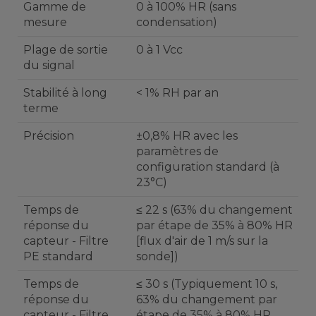
Gamme de
0 à 100% HR (sans
mesure
condensation)
Plage de sortie
0 à 1 Vcc
du signal
Stabilité à long
< 1% RH par an
terme
Précision
±0,8% HR avec les
paramètres de
configuration standard (à
23°C)
Temps de
≤ 22 s (63% du changement
réponse du
par étape de 35% à 80% HR
capteur - Filtre
[flux d'air de 1 m/s sur la
PE standard
sonde])
Temps de
≤ 30 s (Typiquement 10 s,
réponse du
63% du changement par
capteur - Filtre
étape de 35% à 80% HR