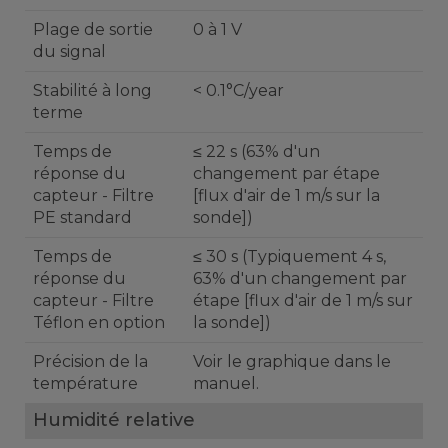
Plage de sortie
0 à 1 V
du signal
Stabilité à long
< 0.1°C/year
terme
Temps de
≤ 22 s (63% d'un
réponse du
changement par étape
capteur - Filtre
[flux d'air de 1 m/s sur la
PE standard
sonde])
Temps de
≤ 30 s (Typiquement 4 s,
réponse du
63% d'un changement par
capteur - Filtre
étape [flux d'air de 1 m/s sur
Téflon en option
la sonde])
Précision de la
Voir le graphique dans le
température
manuel.
Humidité relative