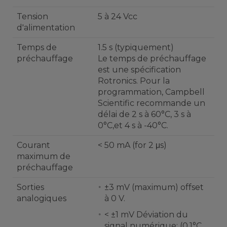
Tension
5 à 24 Vcc
d'alimentation
Temps de
1.5 s (typiquement)
préchauffage
Le temps de préchauffage
est une spécification
Rotronics. Pour la
programmation, Campbell
Scientific recommande un
délai de 2 s à 60°C, 3 s à
0°C,et 4 s à -40°C.
Courant
< 50 mA (for 2 μs)
maximum de
préchauffage
Sorties
±3 mV (maximum) offset
analogiques
à 0 V.
< ±1 mV Déviation du
signal numérique: (0,1°C,