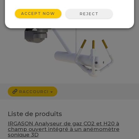
ACCEPT NOW
REJECT
RACCOURCI
Liste de produits
IRGASON Analyseur de gaz CO2 et H20 à
champ ouvert intégré à un anémomètre
sonique 3D