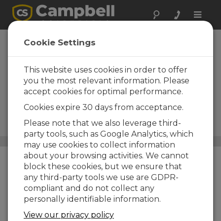
Toggle
naviga
Capteurs de flux
Cookie Settings
de chaleur, de
vapeur d'eau et de
This website uses cookies in order to offer
you the most relevant information. Please
dioxyde de
accept cookies for optimal performance.
carbone
Cookies expire 30 days from acceptance.
Capteurs pour les systèmes
Please note that we also leverage third-
d'Eddy Covariance
party tools, such as Google Analytics, which
Capteurs
/ Capteurs de flux de chaleur, de vapeur d'eau
may use cookies to collect information
et de dioxyde de carbone
about your browsing activities. We cannot
block these cookies, but we ensure that
any third-party tools we use are GDPR-
compliant and do not collect any
personally identifiable information.
View our privacy policy