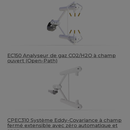
EC150 Analyseur de gaz CO2/H2O à champ
ouvert (Open-Path)
CPEC310 Système Eddy-Covariance à champ
fermé extensible avec zéro automatique et