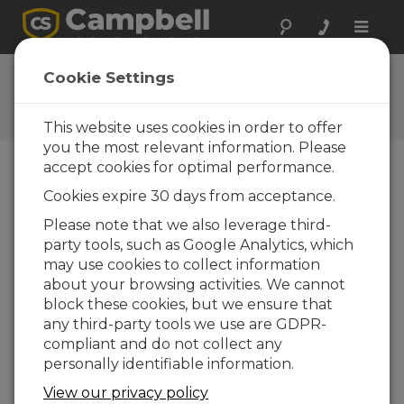
Toggle
naviga
Newsroom
Cookie Settings
Du nouveau coté mise à jour
de l'OBS 500!
This website uses cookies in order to offer
you the most relevant information. Please
accept cookies for optimal performance.
23-02-2015
Cookies expire 30 days from acceptance.
OBS 500
, nouvel OS, adresse SDI-12 par défaut 0
Please note that we also leverage third-
et non plus 1!
party tools, such as Google Analytics, which
may use cookies to collect information
about your browsing activities. We cannot
block these cookies, but we ensure that
Pages correspondantes
any third-party tools we use are GDPR-
OBS500CBL-L Câble de terrain pour la sonde
compliant and do not collect any
OBS500
personally identifiable information.
OBS500 Sonde de turbidité avec son système
View our privacy policy