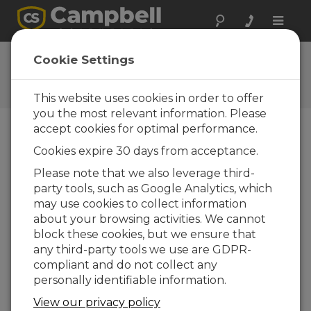
Toggle
naviga
Newsroom
Cookie Settings
Gagnez une CR6 - Concours
photos Campbell Scientific
This website uses cookies in order to offer
you the most relevant information. Please
accept cookies for optimal performance.
04-08-2014
Cookies expire 30 days from acceptance.
Pour le lancement de la nouvelle centrale
Please note that we also leverage third-
d'acquisition CR6, Campbell Scientific a lancé un
party tools, such as Google Analytics, which
grand concours photo Européen
may use cookies to collect information
Les détails du concours sont disponibles
ici
.
about your browsing activities. We cannot
block these cookies, but we ensure that
Fin du grand concours Photo Campbell Scientific,
any third-party tools we use are GDPR-
retrouvez prochainement les gagnants.
compliant and do not collect any
« Retour à la page de garde
personally identifiable information.
View our privacy policy