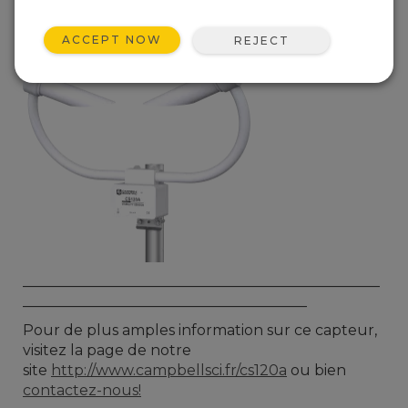
spécifications techniques et des résultats de
leurs propres tests.
ACCEPT NOW
REJECT
_________________________________________________
_______________________________________
Pour de plus amples information sur ce capteur,
visitez la page de notre
site
http://www.campbellsci.fr/cs120a
ou bien
contactez-nous!