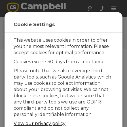
Toggle
naviga
Newsroom
Cookie Settings
Le Met Office a choisi les
capteurs de visibilité
This website uses cookies in order to offer
Campbell Scientific.
you the most relevant information. Please
accept cookies for optimal performance.
Cookies expire 30 days from acceptance.
07-04-2016
Please note that we also leverage third-
Le British Met Office a été livré de 40 capteurs de
party tools, such as Google Analytics, which
visibilité CS120A de Campbell Scientific. Ils ont été
may use cookies to collect information
choisis pour une utilisation sur des sites dont
about your browsing activities. We cannot
la sécurité est primordiale (par exemple les
block these cookies, but we ensure that
aérodromes) où la sécurité humaine est
any third-party tools we use are GDPR-
essentielle et où une très grande fiabilité est
compliant and do not collect any
requise par les utilisateurs locaux.
personally identifiable information.
View our privacy policy
Le Met Office a choisi le CS120A sur la base des