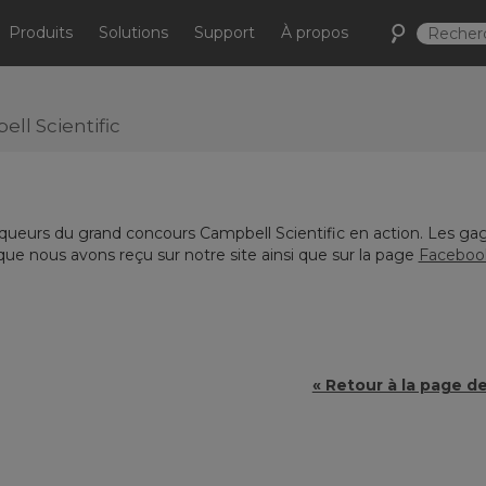
Produits
Solutions
Support
À propos
l Scientific
eurs du grand concours Campbell Scientific en action. Les ga
que nous avons reçu sur notre site ainsi que sur la page
Faceboo
« Retour à la page d