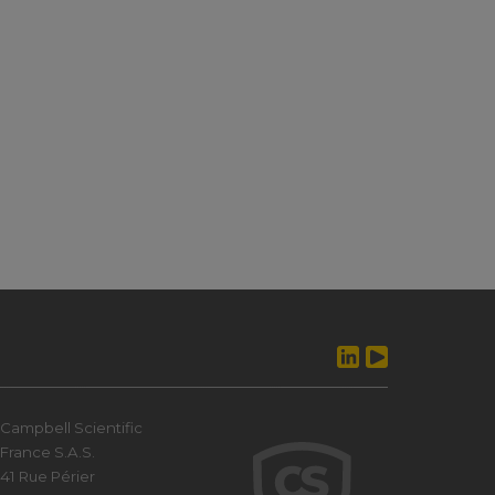
Campbell Scientific
France S.A.S.
41 Rue Périer