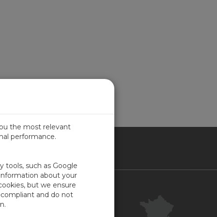
you the most relevant
imal performance.
NCE
ty tools, such as Google
 information about your
 cookies, but we ensure
Contact
-compliant and do not
Centre clientèle
n.