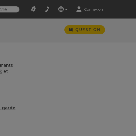
Connexion
QUESTION
gnants
k
et
e garde