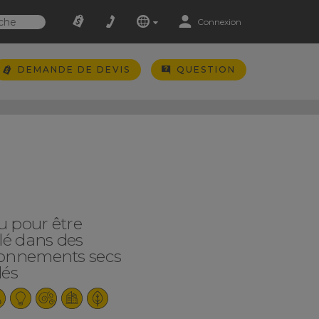
Connexion
DEMANDE DE DEVIS
QUESTION
 pour être
llé dans des
ronnements secs
lés