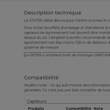
Description technique
Le
010759
utilise des vis
pour mettre à niveau le
c
Pour éviter les effets
d'ombrage
et d'améliorer la
capteurs de rayonnement
net
doivent être mont
dessus du
sol.
Campbell Scientific
recommande d
rayonnement
net
d'au moins 7,65 m
de distance
d
système de mesure.
Le
010759
a remplacé le
k
it de montage
CNR2 #
1
Compatibilité
Veuillez noter : Ce qui suit montre des information
générales. Ce n'est pas une liste complète de tous
Capteurs
Produits
Compatibilité
Note