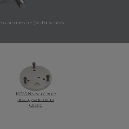
m and crossarm (sold separately)
18356 Niveau à bulle
pour pyranomètre
CS300