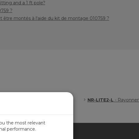
tting and a 1 ft pole?
0759 ?
 être montés à l'aide du kit de montage 010759 ?
s
NR-LITE2-L
- Rayonneme
you the most relevant
imal performance.