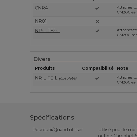
Attaches to 
CNR4
CM200-seri
NR01
Attaches to 
NR-LITE2-L
CM200-seri
Divers
Produits
Compatibilité
Note
Attaches to 
NR-LITE-L
(obsolète)
CM200-seri
Spécifications
Pourquoi/Quand utiliser
Utilisé pour le m
net de Campbell Sc