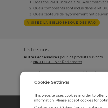
Does the 26120 include a Nu-Rail crossover fi
Quels composants sont inclus dans le kit 01
Quels capteurs de rayonnement net peuvent
VISITEZ LA BIBLIOTHÈQUE DES FAQ
Listé sous
Autres accessoires
pour les produits suivants :
NR-LITE-L
- Net Radiometer
Accessoire commun
pour les produits suivants :
CNR4
- Rayonnement net à 4 composante
Cookie Settings
This website uses cookies in order to offer 
information. Please accept cookies for opt
Cookies expire 30 days from acceptance.