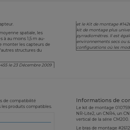
apteur.
et
le
Kit de montage
#142
kit de montage
plus
unive
moyenne spatiale
,
les
pyrradiomètres.
Il est ég
és
à au moins 1,5
m
au-
environnements secs
ou
s
e
monter
les
capteurs de
configurations
où les
modè
'autres
structures
du
9455
le 23
Décembre
2009
Informations de co
s de compatibilité
 les produits compatibles.
Le kit de montage 010759 
NR-Lite2, un CNR4, un CN
vertical de la série CM200
Le bras de montage #26127 