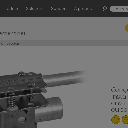
Produits
Solutions
Support
À propos
nement net
ation capteur
Conçu
insta
envi
ou sa