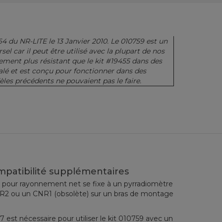
64
du
NR
-LITE
le 13
Janvier
2010.
Le
010759
est
un
rsel
car il
peut être utilisé avec
la plupart de nos
alement
plus résistant que
le
kit
#19455
dans des
alé
et
est conçu pour fonctionner
dans
des
les précédents
ne pouvaient pas le faire.
mpatibilité supplémentaires
pour rayonnement net se fixe à un pyrradiomètre
R2 ou un CNR1 (obsolète) sur un bras de montage
.
est nécessaire pour utiliser le kit 010759 avec un