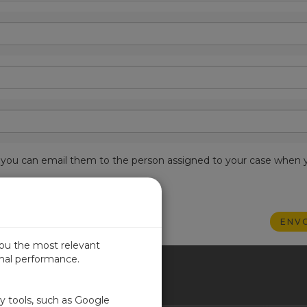
est, you can email them to the person assigned to your case when 
you the most relevant
imal performance.
NCE
ty tools, such as Google