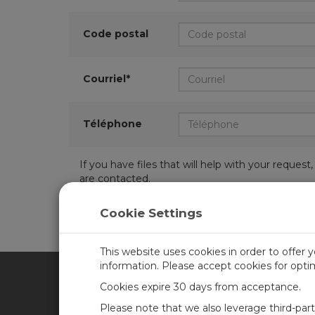
Code postal
Courriel*
Téléphone
If you have files that will help with your requ
are contacted.
Cookie Settings
This website uses cookies in order to offer 
information. Please accept cookies for opt
Cookies expire 30 days from acceptance.
CAMPBELL SCIENTIFIC FRA
Please note that we also leverage third-par