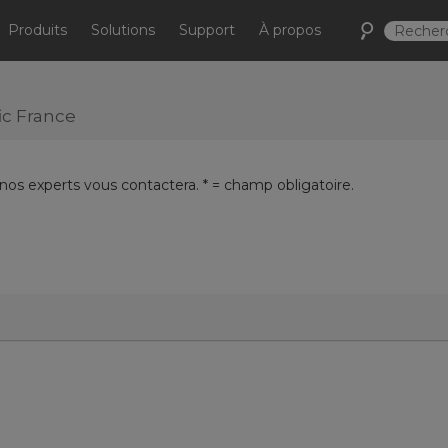
Produits
Solutions
Support
À propos
ic France
 nos experts vous contactera. * = champ obligatoire.