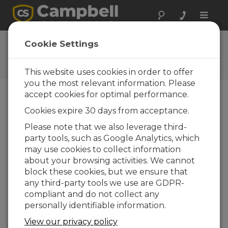
Toggle
naviga
Questions
Cookie Settings
Posez vos questions à
Campbell Scientific France
This website uses cookies in order to offer
you the most relevant information. Please
accept cookies for optimal performance.
Veuillez envoyer le formulaire ci-dessous et un
Cookies expire 30 days from acceptance.
de nos experts vous contactera. * = champ
obligatoire.
Please note that we also leverage third-
party tools, such as Google Analytics, which
may use cookies to collect information
Veuillez sélectionner le type de question
about your browsing activities. We cannot
:
block these cookies, but we ensure that
Achat
Support technique
any third-party tools we use are GDPR-
compliant and do not collect any
personally identifiable information.
Tapez votre question ici :
View our privacy policy