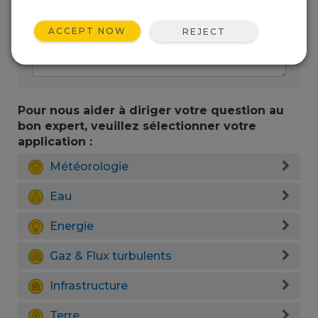
ACCEPT NOW
REJECT
Pour nous aider à diriger votre question au
bon expert, veuillez sélectionner votre
application :
Météorologie
Eau
Energie
Gaz & Flux turbulents
Infrastructure
Terre