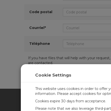
Code postal
Courriel*
Téléphone
If you have files that will help with your requ
are contacted.
Cookie Settings
This website uses cookies in order to offer 
information. Please accept cookies for opt
Cookies expire 30 days from acceptance.
CAMPBELL SCIENTIFIC FRA
Please note that we also leverage third-par