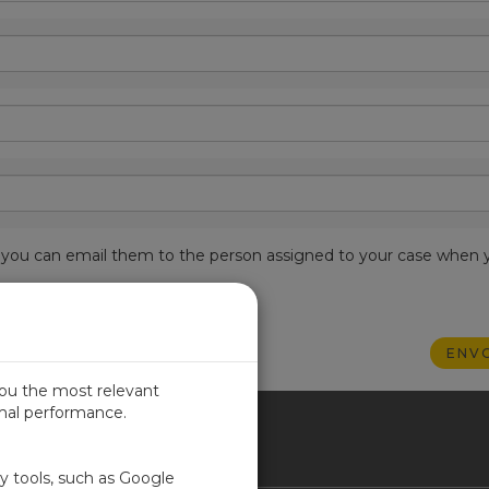
est, you can email them to the person assigned to your case when 
you the most relevant
imal performance.
NCE
ty tools, such as Google