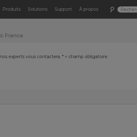
Produits
Solutions
Support
À propos
ic France
 nos experts vous contactera. * = champ obligatoire.