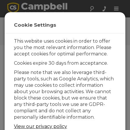
Toggle
naviga
Questions
Cookie Settings
Posez vos questions à
Campbell Scientific France
This website uses cookies in order to offer
you the most relevant information. Please
accept cookies for optimal performance.
Veuillez envoyer le formulaire ci-dessous et un
Cookies expire 30 days from acceptance.
de nos experts vous contactera. * = champ
obligatoire.
Please note that we also leverage third-
party tools, such as Google Analytics, which
may use cookies to collect information
Veuillez sélectionner le type de question
about your browsing activities. We cannot
:
block these cookies, but we ensure that
Achat
Support technique
any third-party tools we use are GDPR-
compliant and do not collect any
personally identifiable information.
Tapez votre question ici :
View our privacy policy