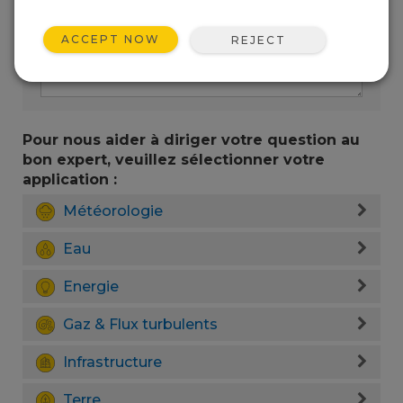
ACCEPT NOW
REJECT
Pour nous aider à diriger votre question au
bon expert, veuillez sélectionner votre
application :
Météorologie
Eau
Energie
Gaz & Flux turbulents
Infrastructure
Terre