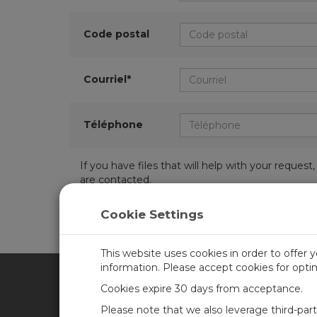
Code postal
Courriel*
Téléphone
If you have files that will help with your requ
are contacted.
Cookie Settings
This website uses cookies in order to offer 
information. Please accept cookies for opt
Cookies expire 30 days from acceptance.
CAMPBELL SCIENTIFIC FRA
Please note that we also leverage third-par