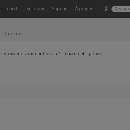
Produits
Solutions
Support
À propos
ic France
 nos experts vous contactera. * = champ obligatoire.