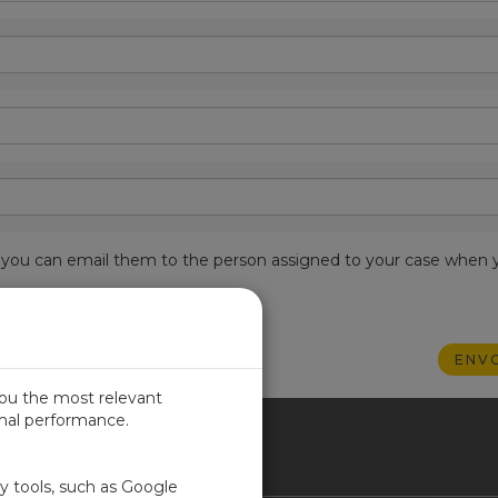
est, you can email them to the person assigned to your case when 
you the most relevant
imal performance.
NCE
ty tools, such as Google