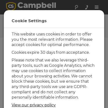
Toggle
naviga
Questions
Cookie Settings
Posez vos questions à
Campbell Scientific France
This website uses cookies in order to offer
you the most relevant information. Please
accept cookies for optimal performance.
Veuillez envoyer le formulaire ci-dessous et un
Cookies expire 30 days from acceptance.
de nos experts vous contactera. * = champ
obligatoire.
Please note that we also leverage third-
party tools, such as Google Analytics, which
may use cookies to collect information
Veuillez sélectionner le type de question
about your browsing activities. We cannot
:
block these cookies, but we ensure that
Achat
Support technique
any third-party tools we use are GDPR-
compliant and do not collect any
personally identifiable information.
Tapez votre question ici :
View our privacy policy