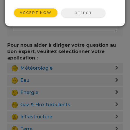
ACCEPT NOW
REJECT
Pour nous aider à diriger votre question au
bon expert, veuillez sélectionner votre
application :
Météorologie
Eau
Energie
Gaz & Flux turbulents
Infrastructure
Terre