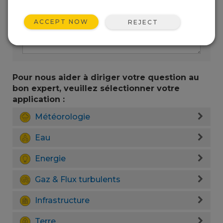
ACCEPT NOW
REJECT
Pour nous aider à diriger votre question au
bon expert, veuillez sélectionner votre
application :
Météorologie
Eau
Energie
Gaz & Flux turbulents
Infrastructure
Terre