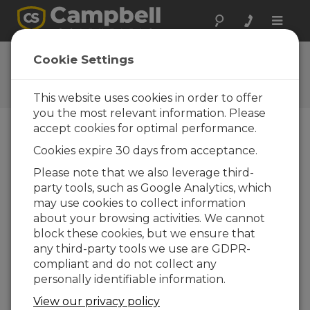
Toggle
naviga
Questions
Cookie Settings
Posez vos questions à
Campbell Scientific France
This website uses cookies in order to offer
you the most relevant information. Please
accept cookies for optimal performance.
Veuillez envoyer le formulaire ci-dessous et un
Cookies expire 30 days from acceptance.
de nos experts vous contactera. * = champ
obligatoire.
Please note that we also leverage third-
party tools, such as Google Analytics, which
may use cookies to collect information
Veuillez sélectionner le type de question
about your browsing activities. We cannot
:
block these cookies, but we ensure that
Achat
Support technique
any third-party tools we use are GDPR-
compliant and do not collect any
personally identifiable information.
Tapez votre question ici :
View our privacy policy