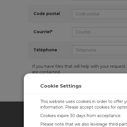
Code postal
Courriel*
Téléphone
If you have files that will help with your requ
are contacted.
Cookie Settings
This website uses cookies in order to offer 
information. Please accept cookies for opt
Cookies expire 30 days from acceptance.
CAMPBELL SCIENTIFIC FRA
Please note that we also leverage third-par