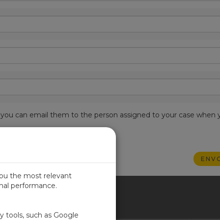
est, you can email them to the person assigned to your case when 
you the most relevant
imal performance.
NCE
ty tools, such as Google