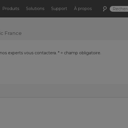
Produits
Solutions
Support
À propos
ic France
 nos experts vous contactera. * = champ obligatoire.