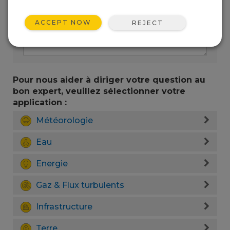
ACCEPT NOW
REJECT
Pour nous aider à diriger votre question au
bon expert, veuillez sélectionner votre
application :
Météorologie
Eau
Energie
Gaz & Flux turbulents
Infrastructure
Terre