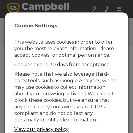
Toggle
naviga
Questions
Cookie Settings
Posez vos questions à
Campbell Scientific France
This website uses cookies in order to offer
you the most relevant information. Please
accept cookies for optimal performance.
Veuillez envoyer le formulaire ci-dessous et un
Cookies expire 30 days from acceptance.
de nos experts vous contactera. * = champ
obligatoire.
Please note that we also leverage third-
party tools, such as Google Analytics, which
may use cookies to collect information
Veuillez sélectionner le type de question
about your browsing activities. We cannot
:
block these cookies, but we ensure that
Achat
Support technique
any third-party tools we use are GDPR-
compliant and do not collect any
personally identifiable information.
Tapez votre question ici :
View our privacy policy