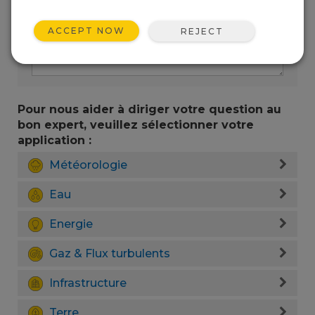
ACCEPT NOW
REJECT
Pour nous aider à diriger votre question au
bon expert, veuillez sélectionner votre
application :
Météorologie
Eau
Energie
Gaz & Flux turbulents
Infrastructure
Terre