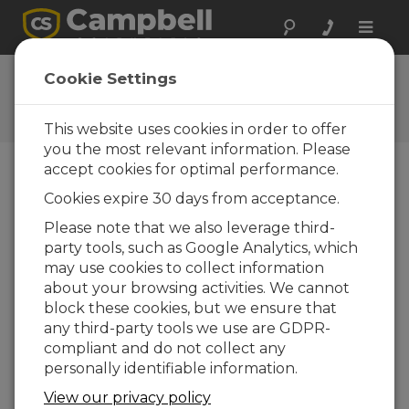
Toggle
naviga
Questions
Cookie Settings
Posez vos questions à
Campbell Scientific France
This website uses cookies in order to offer
you the most relevant information. Please
accept cookies for optimal performance.
Veuillez envoyer le formulaire ci-dessous et un
Cookies expire 30 days from acceptance.
de nos experts vous contactera. * = champ
obligatoire.
Please note that we also leverage third-
party tools, such as Google Analytics, which
may use cookies to collect information
Veuillez sélectionner le type de question
about your browsing activities. We cannot
:
block these cookies, but we ensure that
Achat
Support technique
any third-party tools we use are GDPR-
compliant and do not collect any
personally identifiable information.
Tapez votre question ici :
View our privacy policy