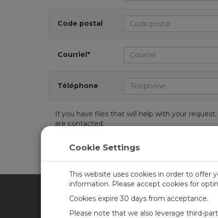
Code postal
Courriel*
Téléphone
If you have files that will help with your requ
are contacted.
Cookie Settings
This website uses cookies in order to offer 
information. Please accept cookies for opt
Cookies expire 30 days from acceptance.
CAMPBELL SCIENTIFIC FRA
Please note that we also leverage third-par