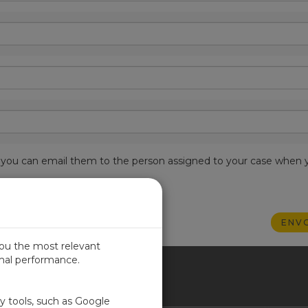
est, you can email them to the person assigned to your case when 
you the most relevant
imal performance.
NCE
ty tools, such as Google