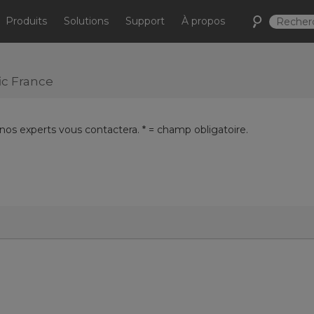
Produits
Solutions
Support
À propos
ic France
 nos experts vous contactera. * = champ obligatoire.