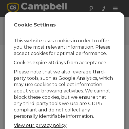
Toggle
naviga
Questions
Cookie Settings
Posez vos questions à
Campbell Scientific France
This website uses cookies in order to offer
you the most relevant information. Please
accept cookies for optimal performance.
Veuillez envoyer le formulaire ci-dessous et un
Cookies expire 30 days from acceptance.
de nos experts vous contactera. * = champ
obligatoire.
Please note that we also leverage third-
party tools, such as Google Analytics, which
may use cookies to collect information
Veuillez sélectionner le type de question
about your browsing activities. We cannot
:
block these cookies, but we ensure that
Achat
Support technique
any third-party tools we use are GDPR-
compliant and do not collect any
personally identifiable information.
Tapez votre question ici :
View our privacy policy