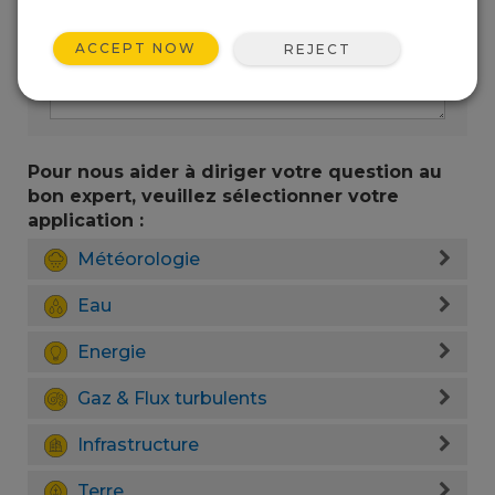
ACCEPT NOW
REJECT
Pour nous aider à diriger votre question au
bon expert, veuillez sélectionner votre
application :
Météorologie
Eau
Energie
Gaz & Flux turbulents
Infrastructure
Terre