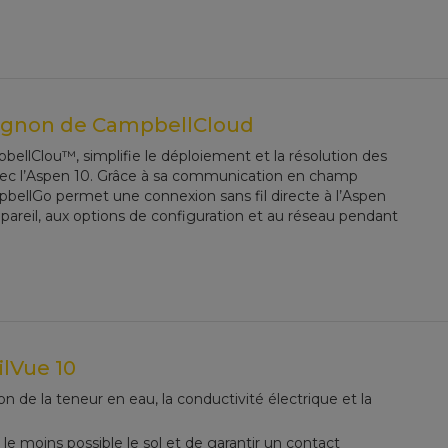
pagnon de CampbellCloud
lClou™, simplifie le déploiement et la résolution des
vec l’Aspen 10. Grâce à sa communication en champ
bellGo permet une connexion sans fil directe à l’Aspen
areil, aux options de configuration et au réseau pendant
ilVue 10
ion de la teneur en eau, la conductivité électrique et la
r le moins possible le sol et de garantir un contact