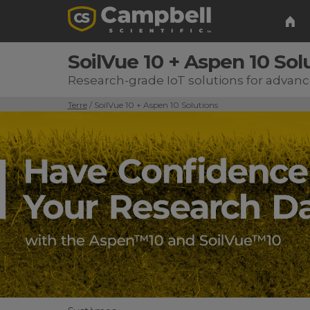
SoilVue 10 + Aspen 10 Sol
Research-grade IoT solutions for advance
Terre
/ SoilVue 10 + Aspen 10 Solutions