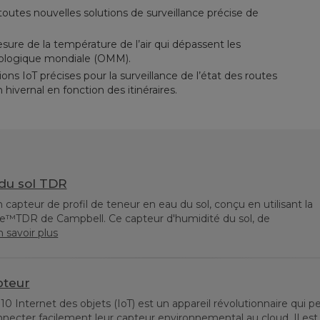
utes nouvelles solutions de surveillance précise de
sure de la température de l’air qui dépassent les
ologique mondiale (OMM).
ons IoT précises pour la surveillance de l’état des routes
n hivernal en fonction des itinéraires.
 du sol TDR
capteur de profil de teneur en eau du sol, conçu en utilisant la
e™TDR de Campbell. Ce capteur d'humidité du sol, de
 savoir plus
pteur
0 Internet des objets (IoT) est un appareil révolutionnaire qui 
onnecter facilement leur capteur environnemental au cloud. Il est