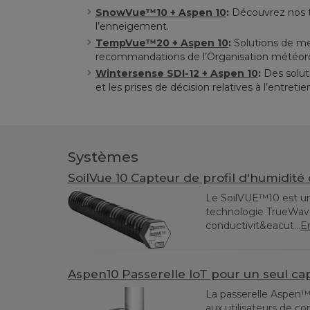
SnowVue™10 + Aspen 10
:
Découvrez nos to
l’enneigement.
TempVue™20 + Aspen 10
:
Solutions de me
recommandations de l’Organisation météor
Wintersense SDI-12 + Aspen 10
:
Des soluti
et les prises de décision relatives à l’entretie
Systèmes
SoilVue 10 Capteur de profil d'humidité
Le SoilVUE™10 est un 
technologie TrueWav
conductivit&eacut...
En
Aspen10 Passerelle IoT pour un seul ca
La passerelle Aspen™1
aux utilisateurs de c