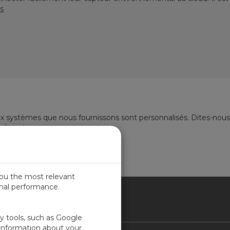
us
x systèmes que nous fournissons sont personnalisés. Dites-nous
 besoins.
you the most relevant
imal performance.
NCE
ty tools, such as Google
 information about your