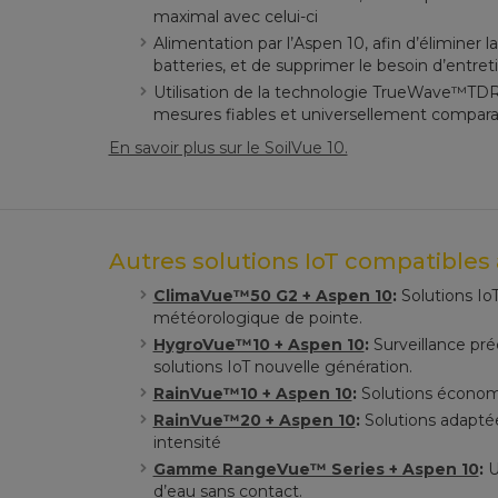
maximal avec celui-ci
Alimentation par l’Aspen 10, afin d’éliminer 
batteries, et de supprimer le besoin d’entret
Utilisation de la technologie TrueWave™TDR 
mesures fiables et universellement compara
En savoir plus sur le SoilVue 10.
Autres solutions IoT compatibles 
ClimaVue™50 G2 + Aspen 10
:
Solutions Io
météorologique de pointe.
HygroVue™10 + Aspen 10
:
Surveillance préc
solutions IoT nouvelle génération.
RainVue™10 + Aspen 10
:
Solutions économi
RainVue™20 + Aspen 10
:
Solutions adaptée
intensité
Gamme RangeVue™ Series + Aspen 10
:
U
d’eau sans contact.