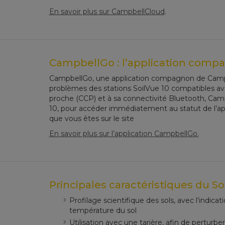
En savoir plus sur CampbellCloud
.
CampbellGo : l’application com
CampbellGo, une application compagnon de Campbel
problèmes des stations SoilVue 10 compatibles a
proche (CCP) et à sa connectivité Bluetooth, Camp
10, pour accéder immédiatement au statut de l’app
que vous êtes sur le site
En savoir plus sur l’application CampbellGo.
Principales caractéristiques du So
Profilage scientifique des sols, avec l’indicat
température du sol
Utilisation avec une tarière, afin de perturbe