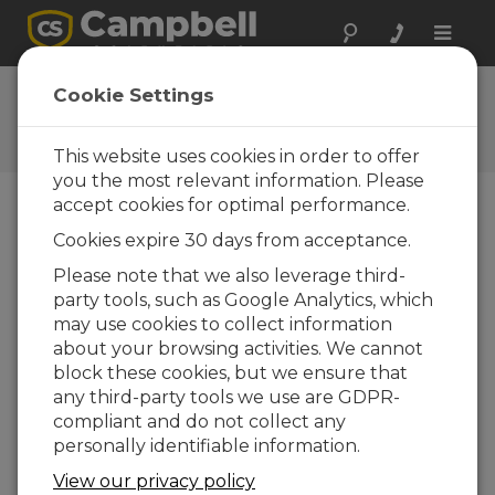
Toggle
naviga
GRANITE | Test des véhicules
Cookie Settings
GRANITE | Test des véhicules—
L'extraordinaire série GRANITE™ DAQ
This website uses cookies in order to offer
you the most relevant information. Please
accept cookies for optimal performance.
Cookies expire 30 days from acceptance.
Please note that we also leverage third-
party tools, such as Google Analytics, which
may use cookies to collect information
about your browsing activities. We cannot
block these cookies, but we ensure that
any third-party tools we use are GDPR-
compliant and do not collect any
personally identifiable information.
GRANITE | Test des véhicules—L'extraordinaire
View our privacy policy