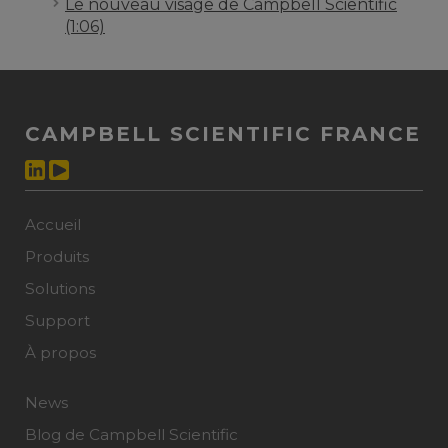
Le nouveau visage de Campbell Scientific
(1:06)
CAMPBELL SCIENTIFIC FRANCE
Accueil
Produits
Solutions
Support
À propos
News
Blog de Campbell Scientific