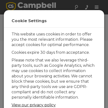
Toggle
naviga
Travailler chez Campbell
Cookie Settings
Scientific
This website uses cookies in order to offer
En savoir plus sur Campbell Scientific
you the most relevant information. Please
accept cookies for optimal performance.
Cookies expire 30 days from acceptance.
Please note that we also leverage third-
party tools, such as Google Analytics, which
may use cookies to collect information
about your browsing activities. We cannot
block these cookies, but we ensure that
any third-party tools we use are GDPR-
compliant and do not collect any
personally identifiable information.
View our privacy policy
Découvrez ce qu’est le travail chez Campbell