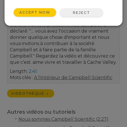
Scientific, une entreprise mondiale. Écoutez
les employés parler de la diversité et de la
ACCEPT NOW
REJECT
manière dont ils appréhendent leur travail.
Dans la vidéo, le président Rob Campbell a
déclaré: ''… vous avez l'occasion de vraiment
donner quelque chose d'important et nous
vous invitons à contribuer à la société
Campbell et à faire partie de la famille
Campbell.'' Regardez la vidéo et découvrez ce
que c'est. aime vivre et travailler à Cache Valley.
Length:
2:41
Mots clés :
A l'intérieur de Campbell Scientific
VIDÉOTHÈQUE
Autres vidéos ou tutoriels
Nous sommes Campbell Scientific (2:27)