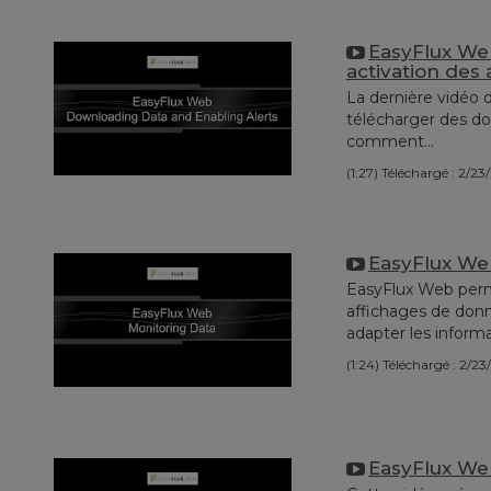
EasyFlux We
activation des 
La dernière vidéo
télécharger des d
comment...
(1:27)
Téléchargé : 2/23
EasyFlux We
EasyFlux Web perm
affichages de donn
adapter les informat
(1:24)
Téléchargé : 2/23
EasyFlux Web