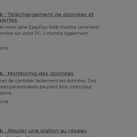
b : Téléchargement de données et
alertes
 de notre série EasyFlux Web montre comment
onnées sur votre PC. Il montre également
/2018
b : Monitoring des données
et de contrôler facilement les données. Des
ées personnalisés peuvent être créés pour
ions...
/2018
 : Ajouter une station au réseau