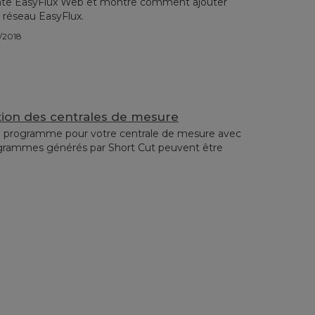
nte EasyFlux Web et montre comment ajouter
e réseau EasyFlux.
3/2018
on des centrales de mesure
programme pour votre centrale de mesure avec
ogrammes générés par Short Cut peuvent être