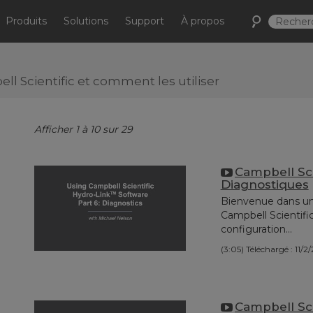
Produits
Solutions
Support
À propos
ll Scientific et comment les utiliser
Afficher 1 à 10 sur 29
Campbell Sci
Diagnostiques
Bienvenue dans une s
Campbell Scientific
configuration...
(3:05)
Téléchargé : 11/2
Campbell Sci