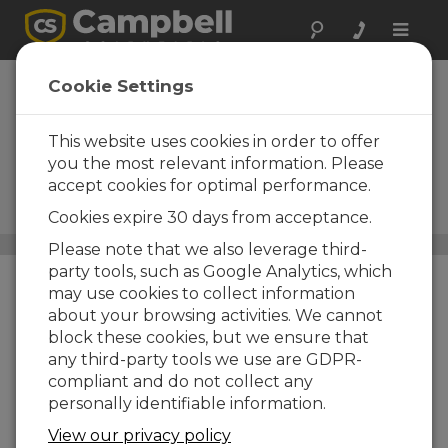
Toggle
naviga
Systèmes de
Cookie Settings
mesure du flux de
carbone
This website uses cookies in order to offer
you the most relevant information. Please
Mesurer le flux de CO2 et CH4
accept cookies for optimal performance.
avec des systèmes de flux
turbulent de qualité
Cookies expire 30 days from acceptance.
Systèmes complets
/ Systèmes de mesure du flux de
Please note that we also leverage third-
carbone
party tools, such as Google Analytics, which
may use cookies to collect information
about your browsing activities. We cannot
block these cookies, but we ensure that
any third-party tools we use are GDPR-
compliant and do not collect any
personally identifiable information.
View our privacy policy