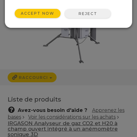
ACCEPT NOW
REJECT
RACCOURCI
Liste de produits
Avez-vous besoin d'aide ?
Apprenez les
bases
Voir les considérations sur les achats
IRGASON Analyseur de gaz CO2 et H20 à
champ ouvert intégré à un anémomètre
sonique 3D