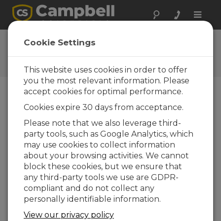
Toggle
naviga
AL205E Firmware
Cookie Settings
Obtenez le dernier
téléchargement
This website uses cookies in order to offer
you the most relevant information. Please
accept cookies for optimal performance.
Téléchargement du Menu
Cookies expire 30 days from acceptance.
Please note that we also leverage third-
party tools, such as Google Analytics, which
Voulez-vous un accès instantané aux
may use cookies to collect information
téléchargements?
Log In
ou
Enregistrez-
about your browsing activities. We cannot
vous
block these cookies, but we ensure that
any third-party tools we use are GDPR-
Version :
6.1.1
compliant and do not collect any
Taille du fichier :
571 KB
personally identifiable information.
Mis à jour le :
08-06-2020
View our privacy policy