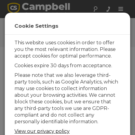
Toggle
naviga
NL241 Firmware
Cookie Settings
Obtenez le dernier
téléchargement
This website uses cookies in order to offer
you the most relevant information. Please
accept cookies for optimal performance.
Téléchargement du Menu
Cookies expire 30 days from acceptance.
Please note that we also leverage third-
party tools, such as Google Analytics, which
Voulez-vous un accès instantané aux
may use cookies to collect information
téléchargements?
Log In
ou
Enregistrez-
about your browsing activities. We cannot
vous
block these cookies, but we ensure that
any third-party tools we use are GDPR-
Version :
10.07
compliant and do not collect any
Taille du fichier :
1.44 MB
personally identifiable information.
Mis à jour le :
04-03-2022
View our privacy policy