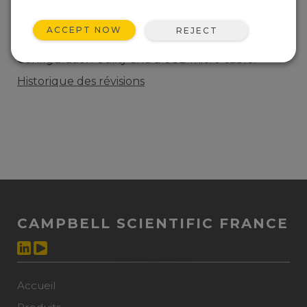
AJOUTEZ À LA LISTE
ACCEPT NOW
REJECT
Current NL241 firmware. Requires the Device
Configuration Utility and a USB micro cable.
Historique des révisions
CAMPBELL SCIENTIFIC FRANCE
Accueil