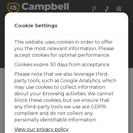
Toggle
naviga
Cookie Settings
Performances des
cordes vibrantes
This website uses cookies in order to offer
dynamiques
you the most relevant information. Please
Interfaces testées qui utilisent
accept cookies for optimal performance.
®
la technologie VSPECT
Cookies expire 30 days from acceptance.
Please note that we also leverage third-
party tools, such as Google Analytics, which
Table of Contents
may use cookies to collect information
about your browsing activities. We cannot
Performances des cordes vibrantes
block these cookies, but we ensure that
dynamiques
any third-party tools we use are GDPR-
compliant and do not collect any
Campbell Scientific a développé des interfaces à
personally identifiable information.
corde vibrante (VW) qui utilisent la technologie
®
VSPECT
et fournissent des mesures
View our privacy policy