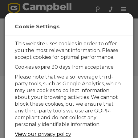
Toggle
naviga
Nouveaux modules
Cookie Settings
analogiques 24
bits CDM-A108 et
This website uses cookies in order to offer
you the most relevant information. Please
CDM-A116
accept cookies for optimal performance.
Campbell Update 4ième
Cookies expire 30 days from acceptance.
trimestre 2015
Please note that we also leverage third-
party tools, such as Google Analytics, which
may use cookies to collect information
Campbell Update 4ième trimestre 2015
about your browsing activities. We cannot
block these cookies, but we ensure that
any third-party tools we use are GDPR-
compliant and do not collect any
Les nouveaux modules d'entrée analogiques
personally identifiable information.
CDM-A108 et CDM-A116 permettent d'ajouter
facilement de nouvelles voies de mesure
View our privacy policy