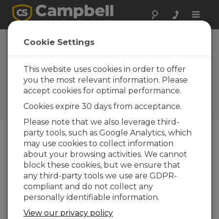
Toggle
naviga
CS225 et CS230:
Cookie Settings
Nouvelles sondes
de profil de
This website uses cookies in order to offer
you the most relevant information. Please
température du sol
accept cookies for optimal performance.
Campbell Update 2nd
Cookies expire 30 days from acceptance.
Quarter 2016
Please note that we also leverage third-
party tools, such as Google Analytics, which
may use cookies to collect information
Campbell Update 2nd Quarter 2016
about your browsing activities. We cannot
block these cookies, but we ensure that
any third-party tools we use are GDPR-
compliant and do not collect any
personally identifiable information.
View our privacy policy