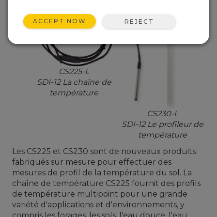
ACCEPT NOW
REJECT
CS225-L
SDI-12 La chaîne de
température
CS230-L
SDI-12 Le profileur de
température
Les CS225 et CS230 sont de nouveaux produits
fabriqués sur mesure pour effectuer des
mesures de profil de la température du sol.
La
chaîne de température CS225 fournit des profils
de température multipoint pour une grande
variété d'applications et d'environnements, y
compris les forages, les sols, l'eau douce, l'eau