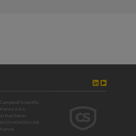
Campbell Scientific
France S.A.S.
41 Rue Périer
92120 MONTROUGE
France