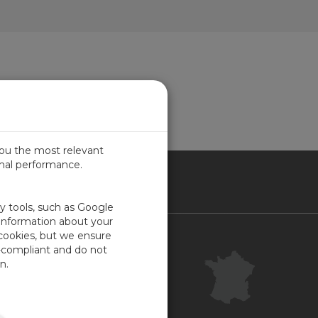
you the most relevant
imal performance.
NCE
ty tools, such as Google
 information about your
 cookies, but we ensure
Contact
-compliant and do not
Centre clientèle
n.
Commentaires
Plan du site