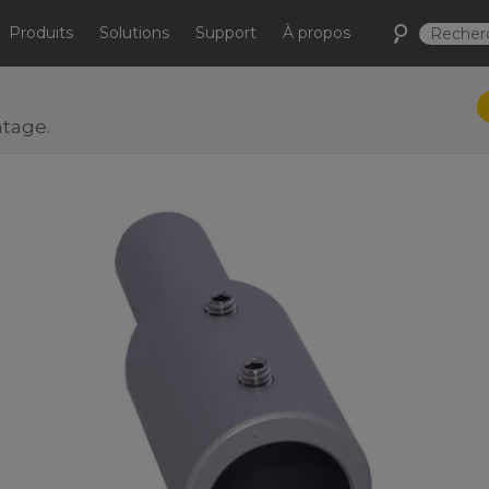
Produits
Solutions
Support
À propos
ntage.