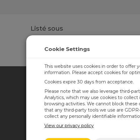
Listé sous
Autres accessoires
pour les produits suivants :
NR01
- Rayonnement net à 4 capteurs
Cookie Settings
This website uses cookies in order to offer 
information. Please accept cookies for opt
Cookies expire 30 days from acceptance.
CAMPBELL SCIENTIFIC FRA
Please note that we also leverage third-par
Analytics, which may use cookies to collect
browsing activities. We cannot block these
Accueil
News
that any third-party tools we use are GDPR
Produits
Blog de Campbell
collect any personally identifiable informatio
Scientific
Solutions
View our privacy policy
Forum des utilisateurs
Support