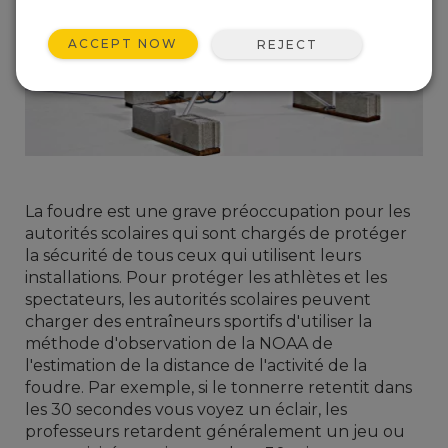
ACCEPT NOW
REJECT
La foudre est une grave préoccupation pour les
autorités scolaires qui sont chargés de protéger
la sécurité de tous ceux qui utilisent leurs
installations. Pour protéger les athlètes et les
spectateurs, les autorités scolaires peuvent
charger des entraîneurs sportifs d'utiliser la
méthode d'observation de la NOAA de
l'estimation de la distance de l'activité de la
foudre. Par exemple, si le tonnerre retentit dans
les 30 secondes vous voyez un éclair, les
professeurs retardent généralement un jeu ou