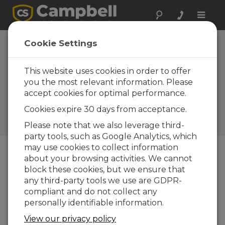
Toggle
naviga
Utah : Détection
Cookie Settings
de la foudre dans
les écoles
This website uses cookies in order to offer
you the most relevant information. Please
La mesure du champ
accept cookies for optimal performance.
électrique permet de
sécuriser les athlètes et les
Cookies expire 30 days from acceptance.
spectateurs de trois écoles
secondaires
Please note that we also leverage third-
party tools, such as Google Analytics, which
may use cookies to collect information
about your browsing activities. We cannot
block these cookies, but we ensure that
any third-party tools we use are GDPR-
compliant and do not collect any
personally identifiable information.
View our privacy policy