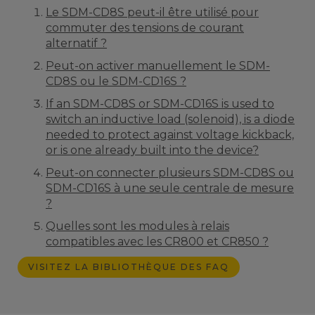
Le SDM-CD8S peut-il être utilisé pour
commuter des tensions de courant
alternatif ?
Peut-on activer manuellement le SDM-
CD8S ou le SDM-CD16S ?
If an SDM-CD8S or SDM-CD16S is used to
switch an inductive load (solenoid), is a diode
needed to protect against voltage kickback,
or is one already built into the device?
Peut-on connecter plusieurs SDM-CD8S ou
SDM-CD16S à une seule centrale de mesure
?
Quelles sont les modules à relais
compatibles avec les CR800 et CR850 ?
VISITEZ LA BIBLIOTHÈQUE DES FAQ