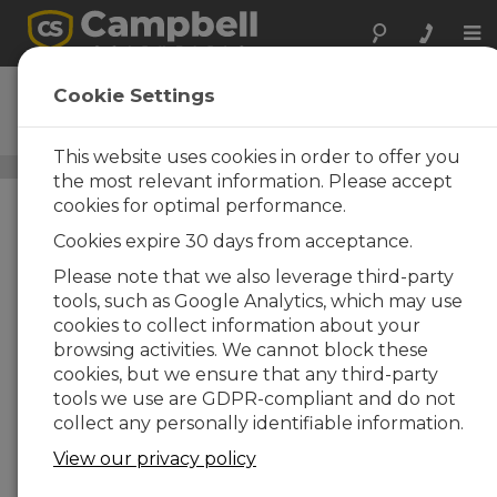
Tog
nav
SDM-CD8S
Cookie Settings
Contrôleur de relais cc 8 voies
This website uses cookies in order to offer you
Périphériques de sortie et de contrôle
/ SDM-CD8S
the most relevant information. Please accept
cookies for optimal performance.
Cookies expire 30 days from acceptance.
Please note that we also leverage third-party
tools, such as Google Analytics, which may use
cookies to collect information about your
browsing activities. We cannot block these
cookies, but we ensure that any third-party
tools we use are GDPR-compliant and do not
collect any personally identifiable information.
View our privacy policy