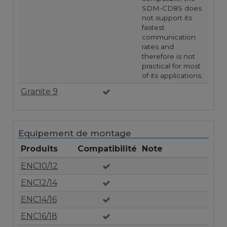
SDM-CD8S does
not support its
fastest
communication
rates and
therefore is not
practical for most
of its applications.
Granite 9
Equipement de montage
Produits
Compatibilité
Note
ENC10/12
ENC12/14
ENC14/16
ENC16/18