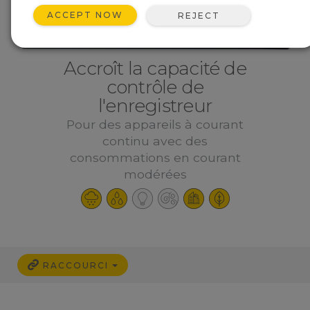
ACCEPT NOW
REJECT
Accroît la capacité de
contrôle de
l'enregistreur
Pour des appareils à courant
continu avec des
consommations en courant
modérées
RACCOURCI