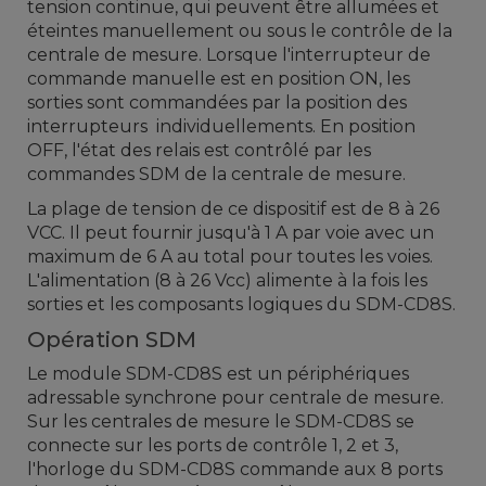
tension continue,
qui peuvent être
allumées et
éteintes
manuellement
ou
sous le contrôle de la
centrale de mesure
.
Lorsque l'interrupteur
de
commande manuelle
est en position
ON
, les
sorties
sont commandées par
la position des
interrupteurs
individuellements
.
En position
OFF,
l'état
des relais
est contrôlé par
les
commandes
SDM
de
la centrale de mesure
.
La plage de tension
de
ce dispositif
est de 8 à
26
VCC
.
Il peut fournir
jusqu'à 1 A
par voie
avec un
maximum de
6
A au total
pour toutes les voies
.
L'
alimentation (
8 à 26
Vcc)
alimente
à la fois les
sorties
et les composants logiques du
SDM-
CD8S
.
Opération SDM
Le
module SDM-
CD8S
est un
périphériques
adressable synchrone pour
centrale de mesure
.
Sur les centrales de mesure le SDM-CD8S se
connecte sur les ports de contrôle 1, 2 et 3,
l'horloge du SDM-CD8S commande aux 8 ports