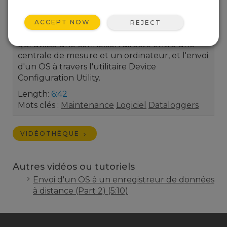
à jour un système d'exploitation (OS) de
centrale d'acquisition de données. Une
ACCEPT NOW
REJECT
démonstration d'une méthode de mise à jour
qui utilise une connexion directe entre une
centrale de mesure et un ordinateur, et l'envoi
d'un OS à travers l'utilitaire Device
Configuration Utility.
Length:
6:42
Mots clés :
Maintenance
Logiciel
Dataloggers
VIDÉOTHÈQUE
Autres vidéos ou tutoriels
Envoi d'un OS à un enregistreur de données
à distance (Part 2) (5:10)