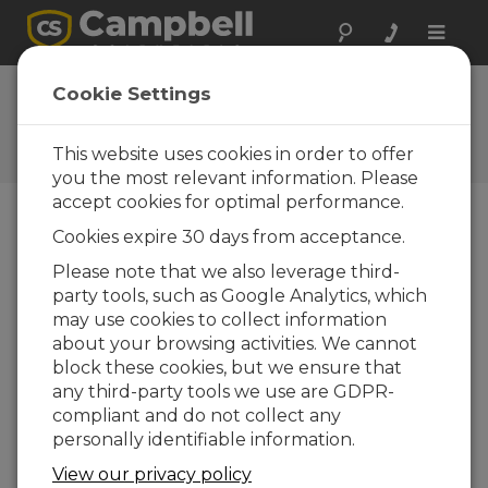
Toggle
naviga
L'envoi d'un OS à un
Cookie Settings
datalogger local (Part 1)
This website uses cookies in order to offer
Mise à jour du système d'exploitation
you the most relevant information. Please
accept cookies for optimal performance.
Cookies expire 30 days from acceptance.
Please note that we also leverage third-
party tools, such as Google Analytics, which
may use cookies to collect information
about your browsing activities. We cannot
block these cookies, but we ensure that
any third-party tools we use are GDPR-
compliant and do not collect any
personally identifiable information.
View our privacy policy
Part 1 d'une série en deux parties pour mettre