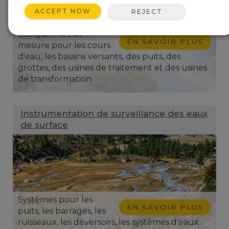
ACCEPT NOW
REJECT
Les systèmes de
EN SAVOIR PLUS
mesure pour les cours
d'eau, les bassins versants, des puits, des
grottes, des usines de traitement et des usines
de transformation
Instrumentation de surveillance des eaux
de surface
Systèmes pour les
EN SAVOIR PLUS
puits, les barrages, les
ruisseaux, les déversoirs, les systèmes d'eaux