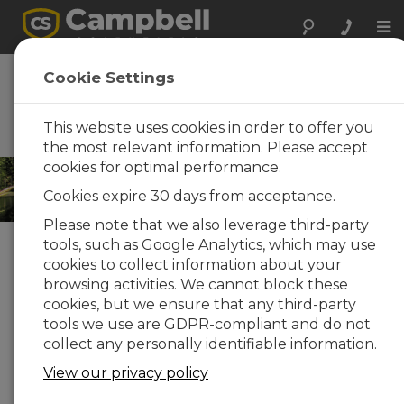
Tog
nav
Eau
Cookie Settings
Les systèmes de mesure et
de contrôle pour les
This website uses cookies in order to offer you
applications hydrologiques
the most relevant information. Please accept
cookies for optimal performance.
Cookies expire 30 days from acceptance.
Please note that we also leverage third-party
tools, such as Google Analytics, which may use
Choisissez votre solution »
cookies to collect information about your
browsing activities. We cannot block these
Solutions présentées
cookies, but we ensure that any third-party
tools we use are GDPR-compliant and do not
Qualité de l'eau
collect any personally identifiable information.
View our privacy policy